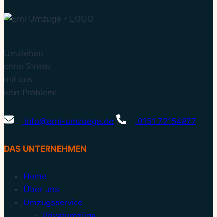
Umziehen
ohne Stress
mit uns
kein Problem!
info@erni-umzuege.de
0151 72154877
DAS UNTERNEHMEN
Home
Über uns
Umzugsservice
Privatumzüge