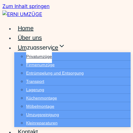
Zum Inhalt springen
Home
Über uns
Umzugsservice
Privatumzüge
Firmenumzüge
Entrümpelung und Entsorgung
Transport
Lagerung
Küchenmontage
Möbelmontage
Umzugsreinigung
Kleinreparaturen
Kontakt