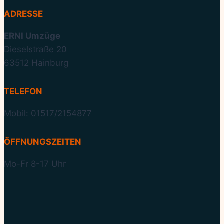
ADRESSE
ERNI Umzüge
Dieselstraße 20
63512 Hainburg
TELEFON
Mobil: 01517/2154877
ÖFFNUNGSZEITEN
Mo-Fr 8-17 Uhr